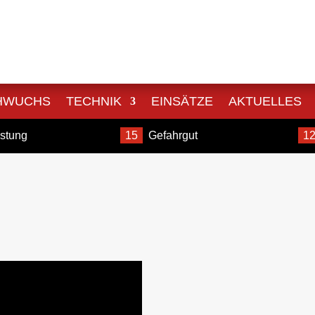
HWUCHS
TECHNIK
EINSÄTZE
AKTUELLES
istung
15
Gefahrgut
1