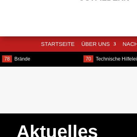
STARTSEITE
ÜBER UNS
NAC
78
Brände
70
Technische Hilfele
Aktuelles