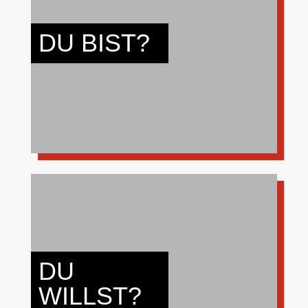
KÖRPERLICH FIT
DU BIST?
TECHNISCH INTERESSIERT
MEHR
MITMENSCHEN HELFEN
KAMERADSCHAFT ERLEBEN
DU
INTERESSANTE MENSCHEN
WILLST?
TREFFEN