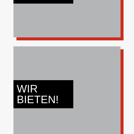
MEHR
AUFNAHME IN EINE STARKE
GEMEINSCHAFT
WIR
NEUE ERFAHRUNGEN
BIETEN!
BLICK HINTER DIE ABSPERRUNG
MEHR