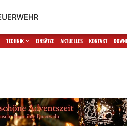
FEUERWEHR
S
TECHNIK
EINSÄTZE
AKTUELLES
KONTAKT
DOWN