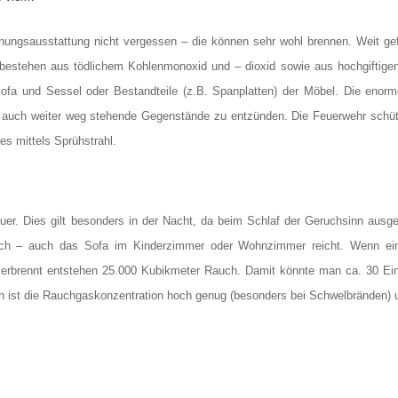
ungsausstattung nicht vergessen – die können sehr wohl brennen. Weit gef
bestehen aus tödlichem Kohlenmonoxid und – dioxid sowie aus hochgiftige
fa und Sessel oder Bestandteile (z.B. Spanplatten) der Möbel. Die enorme
n auch weiter weg stehende Gegenstände zu entzünden. Die Feuerwehr schüt
es mittels Sprühstrahl.
er. Dies gilt besonders in der Nacht, da beim Schlaf der Geruchsinn ausges
uch – auch das Sofa im Kinderzimmer oder Wohnzimmer reicht. Wenn e
rbrennt entstehen 25.000 Kubikmeter Rauch. Damit könnte man ca. 30 Einf
n ist die Rauchgaskonzentration hoch genug (besonders bei Schwelbränden) 