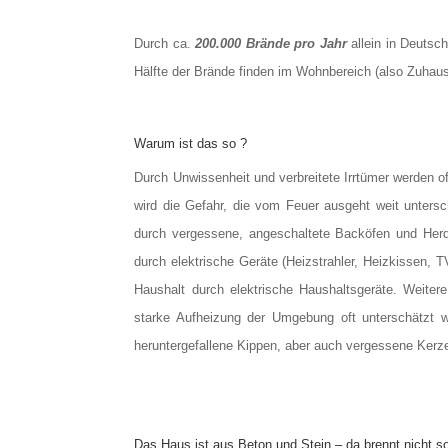
Durch ca.
200.000 Brände pro Jahr
allein in Deutsc
Hälfte der Brände finden im Wohnbereich (also Zuhaus
Warum ist das so ?
Durch Unwissenheit und verbreitete Irrtümer werden o
wird die Gefahr, die vom Feuer ausgeht weit untersc
durch vergessene, angeschaltete Backöfen und Herd
durch elektrische Geräte (Heizstrahler, Heizkissen, T
Haushalt durch elektrische Haushaltsgeräte. Weite
starke Aufheizung der Umgebung oft unterschätzt w
heruntergefallene Kippen, aber auch vergessene Kerz
Das Haus ist aus Beton und Stein – da brennt nicht s