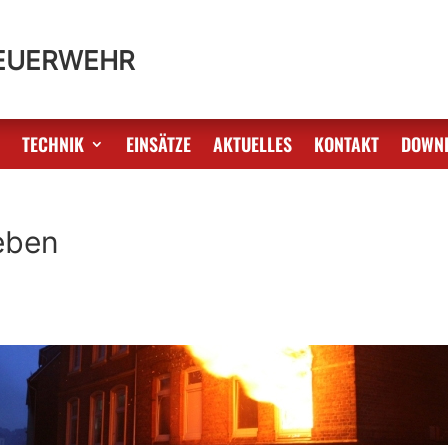
FEUERWEHR
S
TECHNIK
EINSÄTZE
AKTUELLES
KONTAKT
DOWN
eben