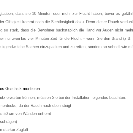
lauben, dass sie 10 Minuten oder mehr zur Flucht haben, bevor es gefährl
er Giftigkeit kommt noch die Sichtlosigkeit dazu. Denn dieser Rauch verdunk
g so stark, dass die Bewohner buchstäblich die Hand vor Augen nicht mehr 
er nur zwei bis vier Minuten Zeit für die Flucht – wenn Sie den Brand (z.
en irgendwelche Sachen einzupacken und zu retten, sondern so schnell wie 
hes Geschick montieren.
tz erwarten können, müssen Sie bei der Installation folgendes beachten:
merdecke, da der Rauch nach oben steigt
ns 50 cm von Wänden entfernt
hschrägen)
n starker Zugluft