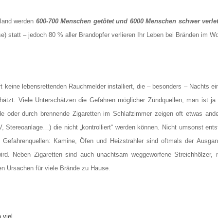
hland werden
600-700 Menschen getötet und 6000 Menschen schwer verlet
e) statt – jedoch 80 % aller Brandopfer verlieren Ihr Leben bei Bränden im W
ft keine lebensrettenden Rauchmelder installiert, die – besonders – Nachts 
hätzt: Viele Unterschätzen die Gefahren möglicher Zündquellen, man ist ja s
e oder durch brennende Zigaretten im Schlafzimmer zeigen oft etwas and
V, Stereoanlage…) die nicht „kontrolliert“ werden können. Nicht umsonst entst
re Gefahrenquellen: Kamine, Öfen und Heizstrahler sind oftmals der Ausga
ird. Neben Zigaretten sind auch unachtsam weggeworfene Streichhölzer, 
en Ursachen für viele Brände zu Hause.
o viel…