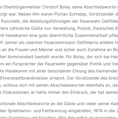
te Oberbürgermeister Christof Bolay seine Abschiedsworte
folgt war. Neben ihm waren Florian Schnepp, Vorsitzender 
ccinelli, die Abteilungsführungen der Feuerwehr Ostfilder
tere zahlreiche Gäste von Verwaltung, Polizei, Deutsches 
mit Hanekamm eine gute überörtliche Zusammenarbeit pfleg
elf Jahren als oberster Feuerwehrmann Ostfilderns erlebte
n an die Frauen und Männer und sicher auch Zunahme an Büro
er Kommandant bestellt wurde. Für Bolay, der sich bei Ha
ein Fürsprecher der Feuerwehr gegenüber Politik und Verw
onnte Hanekamm mit einer besonderen Ehrung des Gemeind
Ehrenstadtbrandmeister ernannt. Der Vorsitzende des Krei
p, schloss sich mit seinen Abschiedsworten ebenfalls an,
 Diskussionen, er hatte immer den Eindruck, der hat seinen
tionale Abschiedsworte an die Gäste und vieler seiner Ka
den Spielmanns- und Fanfarenzug eingetreten, 1976 in die 
viele Ereignisse und Einsätze. Was ihm dabei als besondere