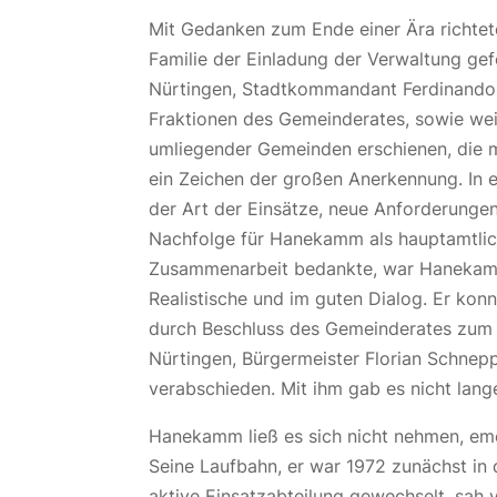
Mit Gedanken zum Ende einer Ära richte
Familie der Einladung der Verwaltung ge
Nürtingen, Stadtkommandant Ferdinando Pu
Fraktionen des Gemeinderates, sowie wei
umliegender Gemeinden erschienen, die 
ein Zeichen der großen Anerkennung. In 
der Art der Einsätze, neue Anforderunge
Nachfolge für Hanekamm als hauptamtlich
Zusammenarbeit bedankte, war Hanekamm 
Realistische und im guten Dialog. Er k
durch Beschluss des Gemeinderates zum 
Nürtingen, Bürgermeister Florian Schnep
verabschieden. Mit ihm gab es nicht lange
Hanekamm ließ es sich nicht nehmen, emo
Seine Laufbahn, er war 1972 zunächst in 
aktive Einsatzabteilung gewechselt, sah 