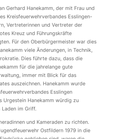
 an Gerhard Hanekamm, der mit Frau und
des Kreisfeuerwehrverbandes Esslingen-
n, Vertreterinnen und Vertreter der
Rotes Kreuz und Führungskräfte
ten. Für den Oberbürgermeister war dies
 Hanekamm viele Änderungen, in Technik,
kratie. Dies führte dazu, dass die
nekamm für die jahrelange gute
altung, immer mit Blick für das
erates auszeichnen. Hanekamm wurde
sfeuerwehrverbandes Esslingen
 das Urgestein Hanekamm würdig zu
 Laden im Griff.
meradinnen und Kameraden zu richten.
Jugendfeuerwehr Ostfildern 1979 in die
 Eindrücke geblieben sind, waren die