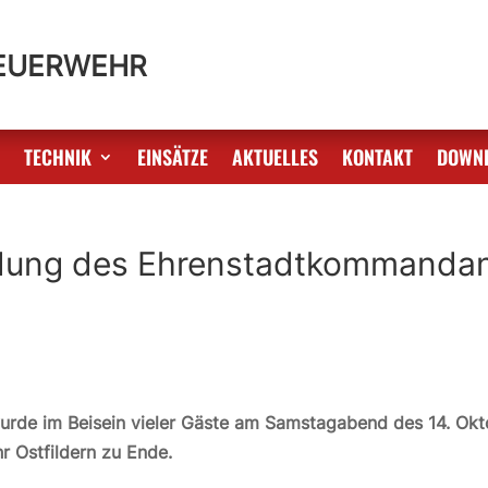
FEUERWEHR
S
TECHNIK
EINSÄTZE
AKTUELLES
KONTAKT
DOWN
edung des Ehrenstadtkommandan
 im Beisein vieler Gäste am Samstagabend des 14. Oktob
r Ostfildern zu Ende.