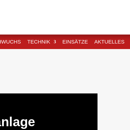
HWUCHS
TECHNIK
EINSÄTZE
AKTUELLES
nlage