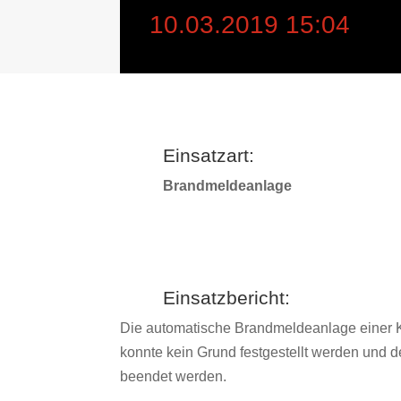
10.03.2019 15:04
Einsatzart:
Brandmeldeanlage
Einsatzbericht:
Die automatische Brandmeldeanlage einer Kl
konnte kein Grund festgestellt werden und de
beendet werden.