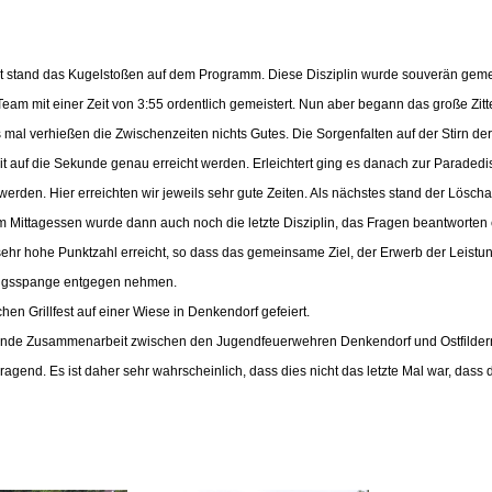
t stand das Kugelstoßen auf dem Programm. Diese Disziplin wurde souverän gemeist
am mit einer Zeit von 3:55 ordentlich gemeistert. Nun aber begann das große Zitte
s mal verhießen die Zwischenzeiten nichts Gutes. Die Sorgenfalten auf der Stirn de
it auf die Sekunde genau erreicht werden. Erleichtert ging es danach zur Paradedis
werden. Hier erreichten wir jeweils sehr gute Zeiten. Als nächstes stand der Lösch
Mittagessen wurde dann auch noch die letzte Disziplin, das Fragen beantworten er
sehr hohe Punktzahl erreicht, so dass das gemeinsame Ziel, der Erwerb der Leistu
ungsspange entgegen nehmen.
n Grillfest auf einer Wiese in Denkendorf gefeiert.
ndende Zusammenarbeit zwischen den Jugendfeuerwehren Denkendorf und Ostfilder
ragend. Es ist daher sehr wahrscheinlich, dass dies nicht das letzte Mal war, dass