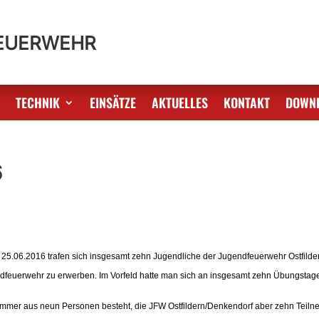
FEUERWEHR
S
TECHNIK
EINSÄTZE
AKTUELLES
KONTAKT
DOWN
6
5.06.2016 trafen sich insgesamt zehn Jugendliche der Jugendfeuerwehr Ostfild
feuerwehr zu erwerben. Im Vorfeld hatte man sich an insgesamt zehn Übungstagen 
mmer aus neun Personen besteht, die JFW Ostfildern/Denkendorf aber zehn Teiln