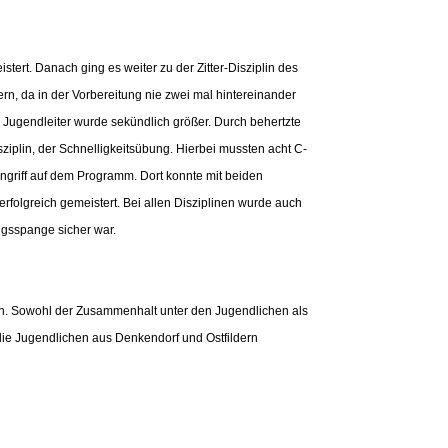
ert. Danach ging es weiter zu der Zitter-Disziplin des
rn, da in der Vorbereitung nie zwei mal hintereinander
r Jugendleiter wurde sekündlich größer. Durch behertzte
ziplin, der Schnelligkeitsübung. Hierbei mussten acht C-
angriff auf dem Programm. Dort konnte mit beiden
folgreich gemeistert. Bei allen Disziplinen wurde auch
ngsspange sicher war.
n. Sowohl der Zusammenhalt unter den Jugendlichen als
 die Jugendlichen aus Denkendorf und Ostfildern