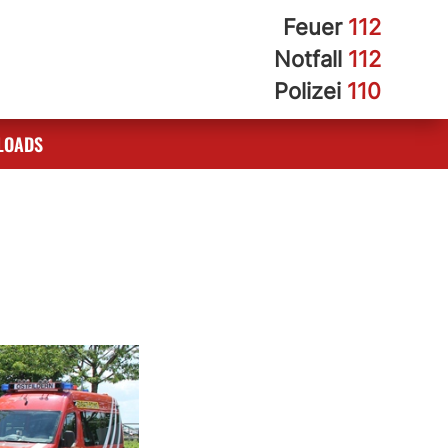
Feuer
112
Notfall
112
Polizei
110
LOADS