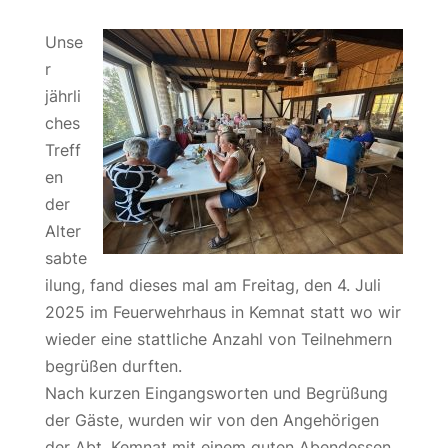
Unse
r
jährli
ches
Treff
en
der
Alter
sabte
ilung, fand dieses mal am Freitag, den 4. Juli
2025 im Feuerwehrhaus in Kemnat statt wo wir
wieder eine stattliche Anzahl von Teilnehmern
begrüßen durften.
Nach kurzen Eingangsworten und Begrüßung
der Gäste, wurden wir von den Angehörigen
der Abt. Kemnat mit einem guten Abendessen