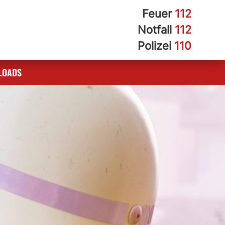
Feuer
112
Notfall
112
Polizei
110
LOADS