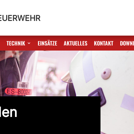
FEUERWEHR
S
TECHNIK
EINSÄTZE
AKTUELLES
KONTAKT
DOWN
den