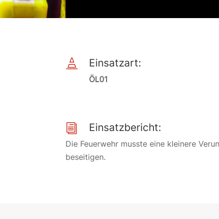
Einsatzart:

ÖL01
Einsatzbericht:
i
Die Feuerwehr musste eine kleinere Verunr
beseitigen.