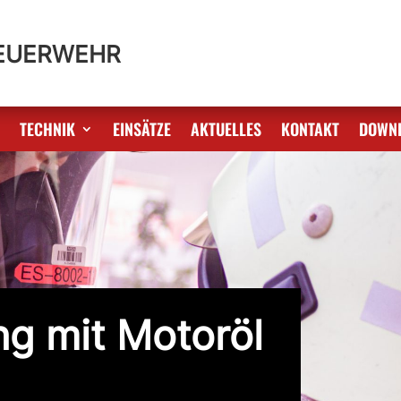
FEUERWEHR
S
TECHNIK
EINSÄTZE
AKTUELLES
KONTAKT
DOWN
ng mit Motoröl