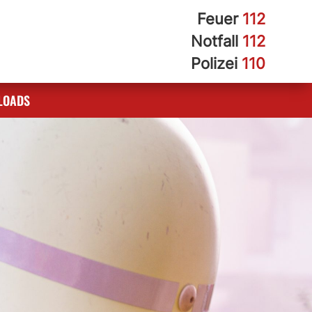
Feuer
112
Notfall
112
Polizei
110
LOADS