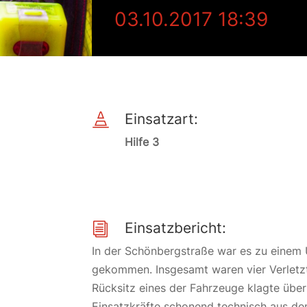
03.10.2017 18:39
Einsatzart:

Hilfe 3
Einsatzbericht:
i
In der Schönbergstraße war es zu einem U
gekommen. Insgesamt waren vier Verletzt
Rücksitz eines der Fahrzeuge klagte übe
Einsatzkräfte schonend technisch aus d