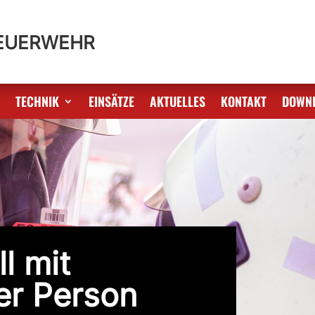
FEUERWEHR
S
TECHNIK
EINSÄTZE
AKTUELLES
KONTAKT
DOWN
l mit
er Person