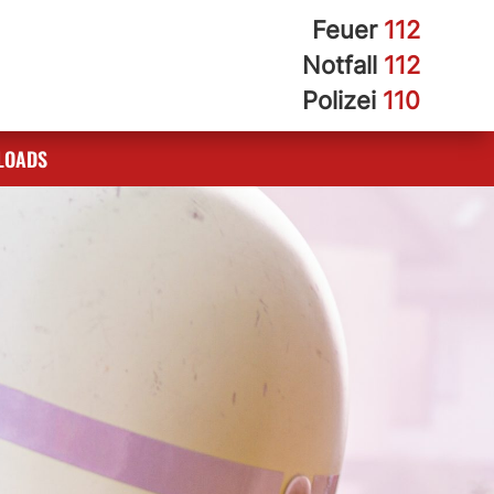
Feuer
112
Notfall
112
Polizei
110
LOADS