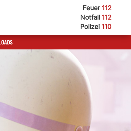
Feuer
112
Notfall
112
Polizei
110
LOADS