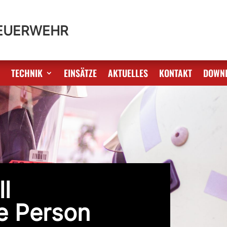
FEUERWEHR
S
TECHNIK
EINSÄTZE
AKTUELLES
KONTAKT
DOWN
l
e Person