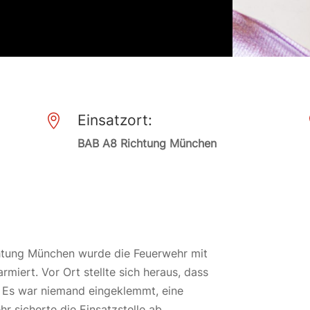
Einsatzort:

BAB A8 Richtung München
chtung München wurde die Feuerwehr mit
miert. Vor Ort stellte sich heraus, dass
 Es war niemand eingeklemmt, eine
r sicherte die Einsatzstelle ab.