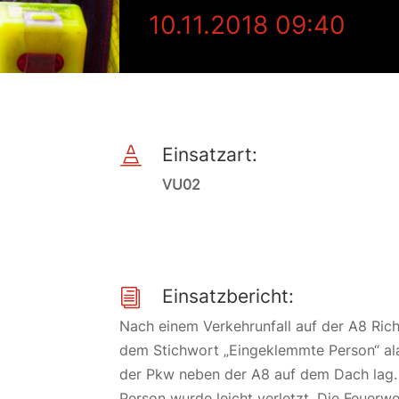
10.11.2018 09:40
Einsatzart:

VU02
Einsatzbericht:
i
Nach einem Verkehrunfall auf der A8 Ri
dem Stichwort „Eingeklemmte Person“ alar
der Pkw neben der A8 auf dem Dach lag.
Person wurde leicht verletzt. Die Feuerweh