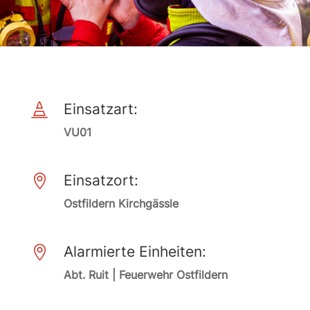
Einsatzart:

VU01
Einsatzort:

Ostfildern Kirchgässle
Alarmierte Einheiten:

Abt. Ruit | Feuerwehr Ostfildern