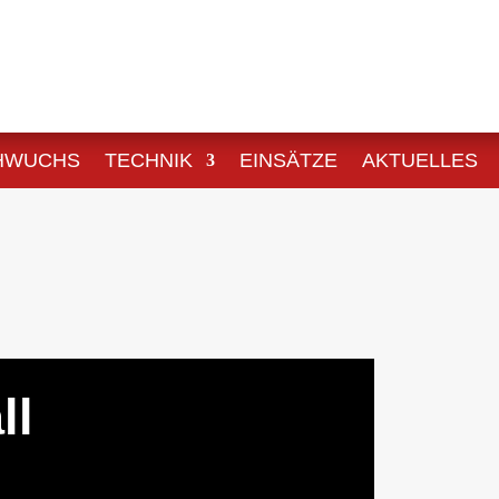
HWUCHS
TECHNIK
EINSÄTZE
AKTUELLES
ll