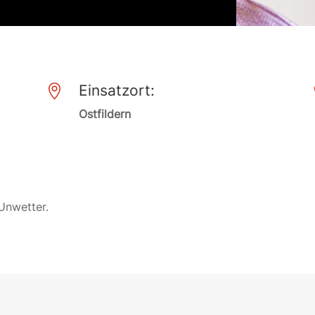
Einsatzort:

Ostfildern
Unwetter.