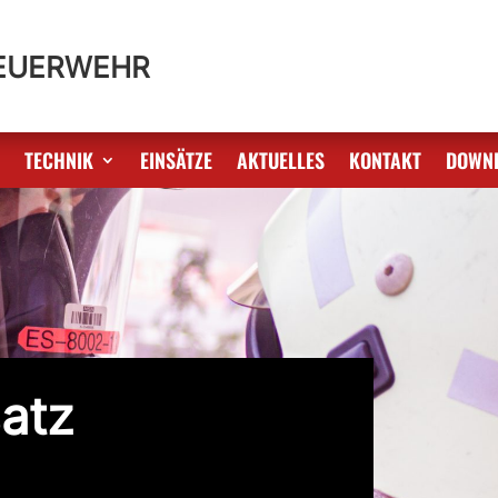
FEUERWEHR
S
TECHNIK
EINSÄTZE
AKTUELLES
KONTAKT
DOWN
atz