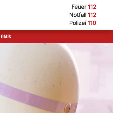
Feuer
112
Notfall
112
Polizei
110
LOADS