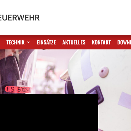
FEUERWEHR
S
TECHNIK
EINSÄTZE
AKTUELLES
KONTAKT
DOWN