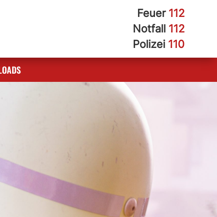
Feuer
112
Notfall
112
Polizei
110
LOADS