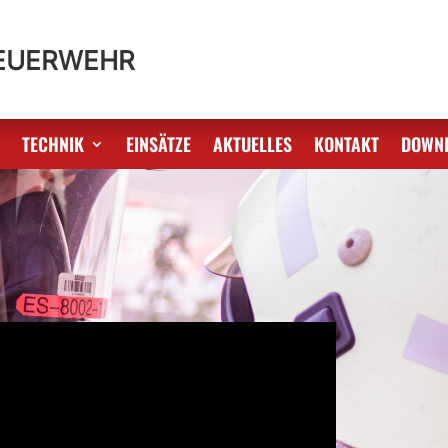
FEUERWEHR
S
TECHNIK
EINSÄTZE
AKTUELLES
KONTAKT
DOWN