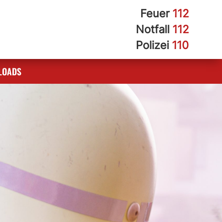
Feuer
112
Notfall
112
Polizei
110
LOADS