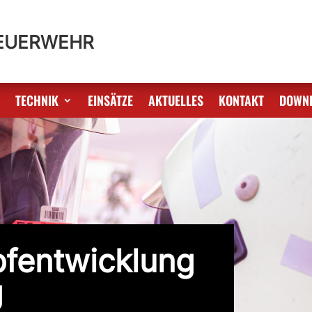
FEUERWEHR
S
TECHNIK
EINSÄTZE
AKTUELLES
KONTAKT
DOWN
fentwicklung
g