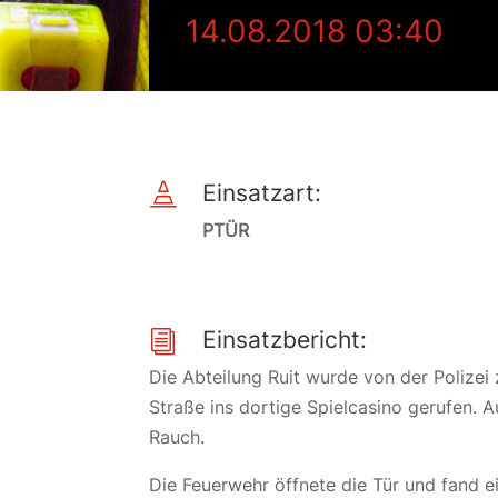
14.08.2018 03:40
Einsatzart:

PTÜR
Einsatzbericht:
i
Die Abteilung Ruit wurde von der Polizei 
Straße ins dortige Spielcasino gerufen. 
Rauch.
Die Feuerwehr öffnete die Tür und fand e