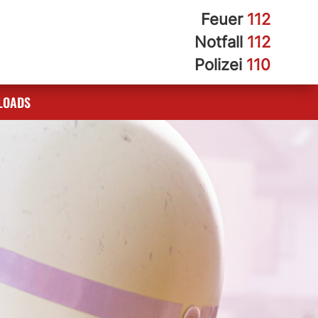
Feuer
112
Notfall
112
Polizei
110
LOADS