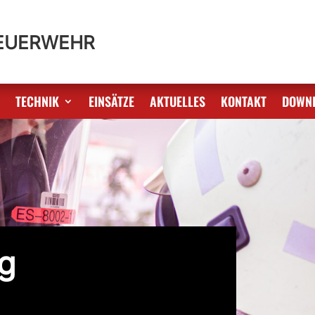
FEUERWEHR
S
TECHNIK
EINSÄTZE
AKTUELLES
KONTAKT
DOWN
g