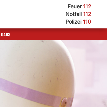
Feuer
112
Notfall
112
Polizei
110
LOADS