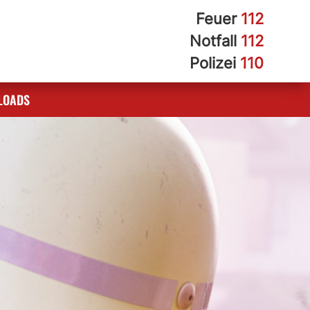
Feuer
112
Notfall
112
Polizei
110
LOADS