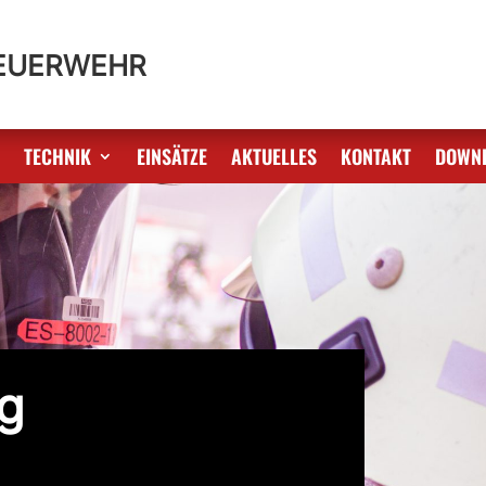
FEUERWEHR
S
TECHNIK
EINSÄTZE
AKTUELLES
KONTAKT
DOWN
g