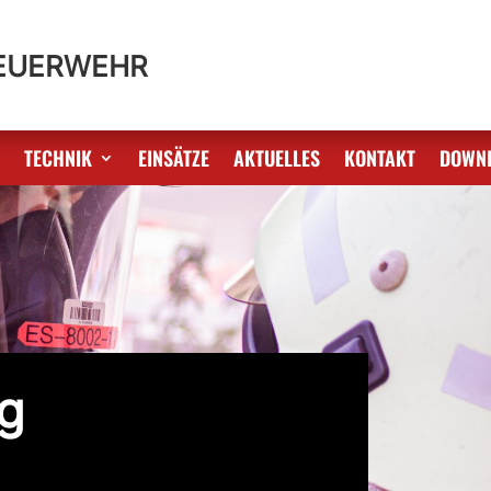
FEUERWEHR
S
TECHNIK
EINSÄTZE
AKTUELLES
KONTAKT
DOWN
g