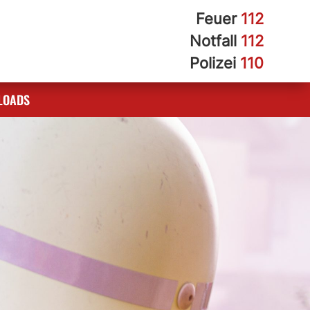
Feuer
112
Notfall
112
Polizei
110
LOADS