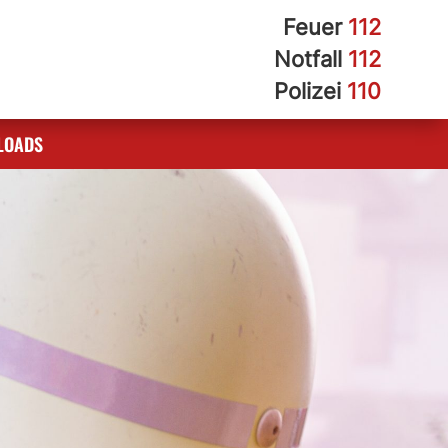
Feuer
112
Notfall
112
Polizei
110
LOADS