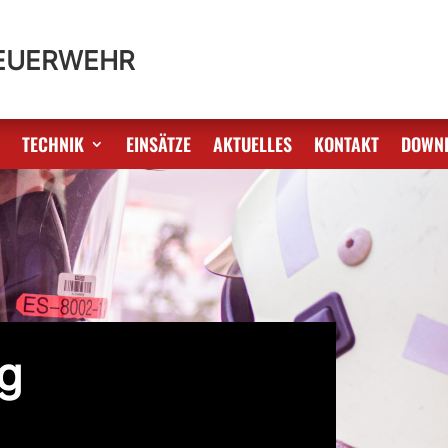
FEUERWEHR
S
TECHNIK
EINSÄTZE
AKTUELLES
KONTAKT
DOWN
g