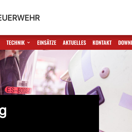
FEUERWEHR
S
TECHNIK
EINSÄTZE
AKTUELLES
KONTAKT
DOWN
g