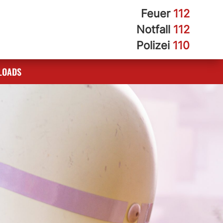
Feuer
112
Notfall
112
Polizei
110
LOADS