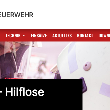
FEUERWEHR
S
TECHNIK
EINSÄTZE
AKTUELLES
KONTAKT
DOWN
 Hilflose