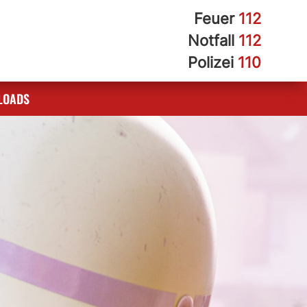
Feuer
112
Notfall
112
Polizei
110
LOADS