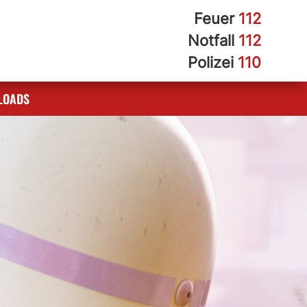
Feuer
112
Notfall
112
Polizei
110
LOADS