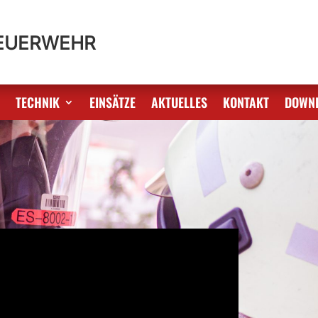
FEUERWEHR
S
TECHNIK
EINSÄTZE
AKTUELLES
KONTAKT
DOWN