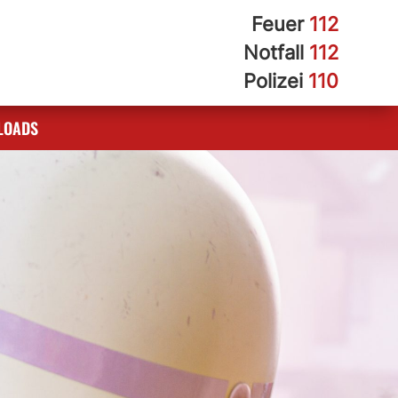
Feuer
112
Notfall
112
Polizei
110
LOADS