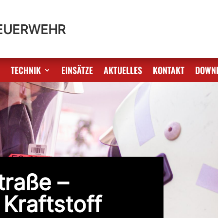
FEUERWEHR
S
TECHNIK
EINSÄTZE
AKTUELLES
KONTAKT
DOWN
traße –
Kraftstoff