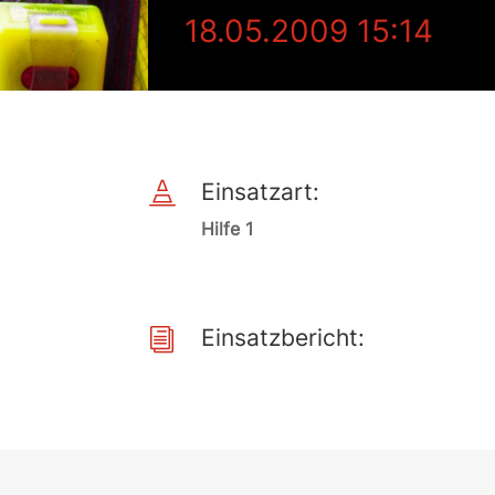
18.05.2009 15:14
Einsatzart:

Hilfe 1
Einsatzbericht:
i