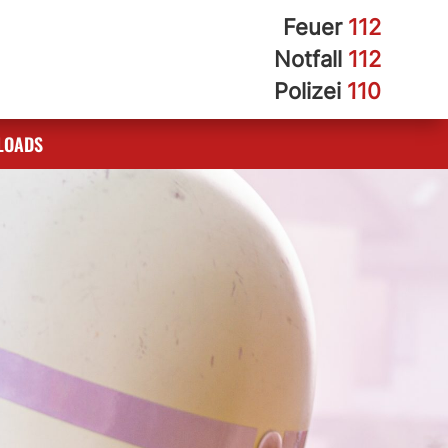
Feuer
112
Notfall
112
Polizei
110
LOADS