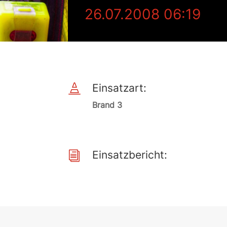
26.07.2008 06:19
Einsatzart:

Brand 3
Einsatzbericht:
i