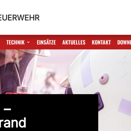
FEUERWEHR
S
TECHNIK
EINSÄTZE
AKTUELLES
KONTAKT
DOWN
 –
rand