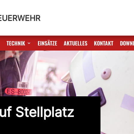
FEUERWEHR
S
TECHNIK
EINSÄTZE
AKTUELLES
KONTAKT
DOWN
f Stellplatz