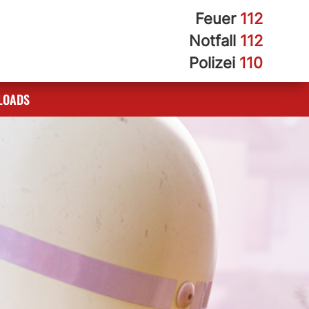
Feuer
112
Notfall
112
Polizei
110
LOADS