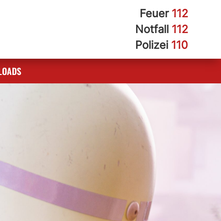
Feuer
112
Notfall
112
Polizei
110
LOADS