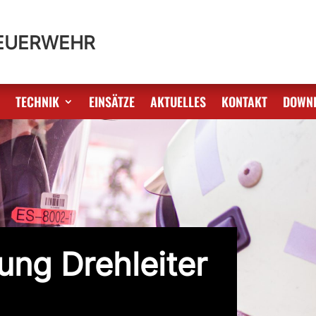
FEUERWEHR
S
TECHNIK
EINSÄTZE
AKTUELLES
KONTAKT
DOWN
ung Drehleiter