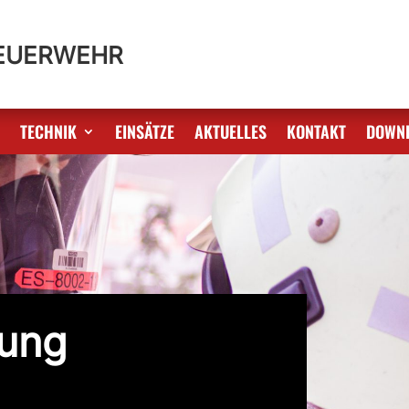
FEUERWEHR
S
TECHNIK
EINSÄTZE
AKTUELLES
KONTAKT
DOWN
tung