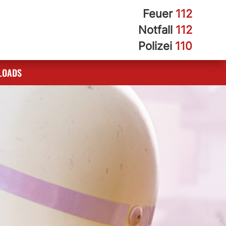
Feuer
112
Notfall
112
Polizei
110
LOADS