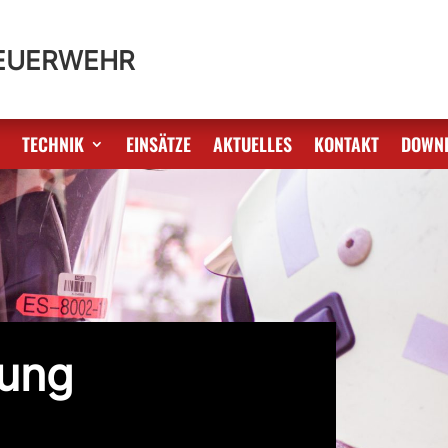
FEUERWEHR
S
TECHNIK
EINSÄTZE
AKTUELLES
KONTAKT
DOWN
tung