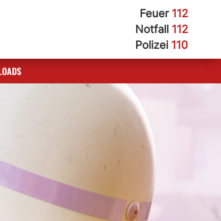
Feuer
112
Notfall
112
Polizei
110
LOADS