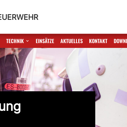
FEUERWEHR
S
TECHNIK
EINSÄTZE
AKTUELLES
KONTAKT
DOWN
tung