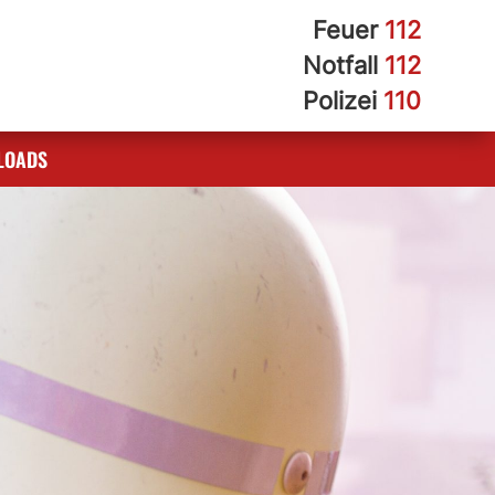
Feuer
112
Notfall
112
Polizei
110
LOADS