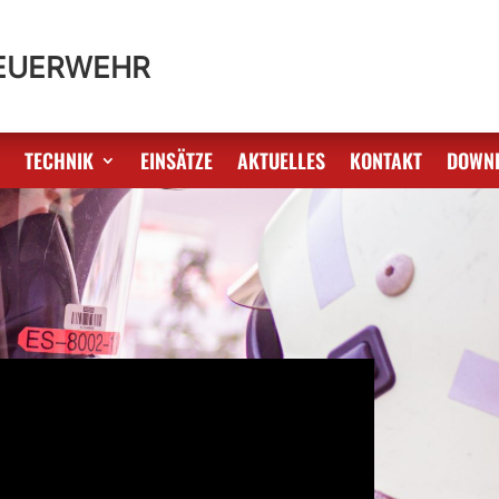
FEUERWEHR
S
TECHNIK
EINSÄTZE
AKTUELLES
KONTAKT
DOWN