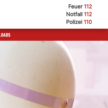
Feuer
112
Notfall
112
Polizei
110
LOADS