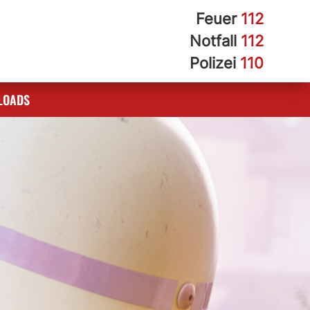
Feuer
112
Notfall
112
Polizei
110
LOADS