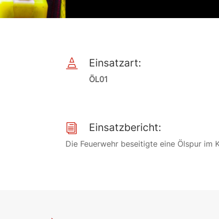
Einsatzart:

ÖL01
Einsatzbericht:
i
Die Feuerwehr beseitigte eine Ölspur im 