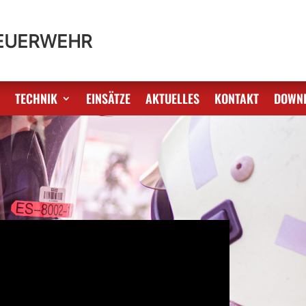
FEUERWEHR
S
TECHNIK
EINSÄTZE
AKTUELLES
KONTAKT
DOWN