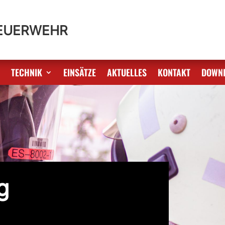
FEUERWEHR
S
TECHNIK
EINSÄTZE
AKTUELLES
KONTAKT
DOWN
g