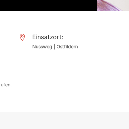
Einsatzort:

Nussweg | Ostfildern
rufen.