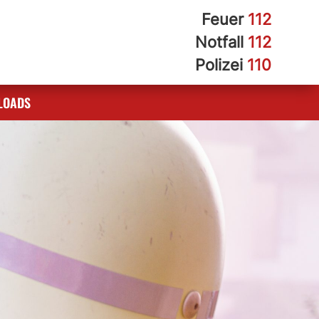
Feuer
112
Notfall
112
Polizei
110
LOADS