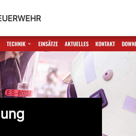
FEUERWEHR
S
TECHNIK
EINSÄTZE
AKTUELLES
KONTAKT
DOWN
nung