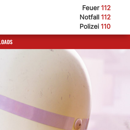
Feuer
112
Notfall
112
Polizei
110
LOADS