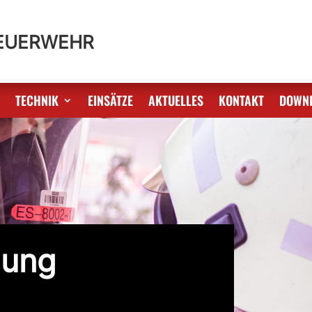
FEUERWEHR
S
TECHNIK
EINSÄTZE
AKTUELLES
KONTAKT
DOWN
nung