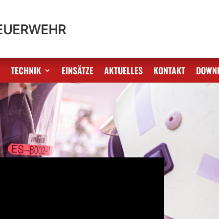
FEUERWEHR
S
TECHNIK
EINSÄTZE
AKTUELLES
KONTAKT
DOWN