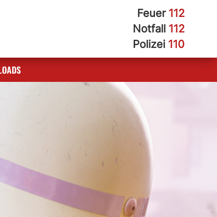
Feuer
112
Notfall
112
Polizei
110
LOADS