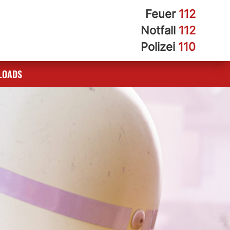
Feuer
112
Notfall
112
Polizei
110
LOADS