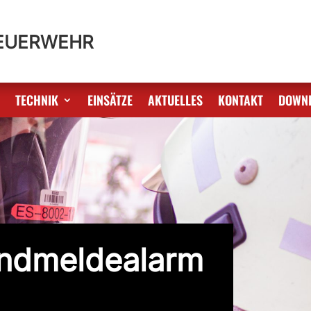
FEUERWEHR
S
TECHNIK
EINSÄTZE
AKTUELLES
KONTAKT
DOWN
andmeldealarm