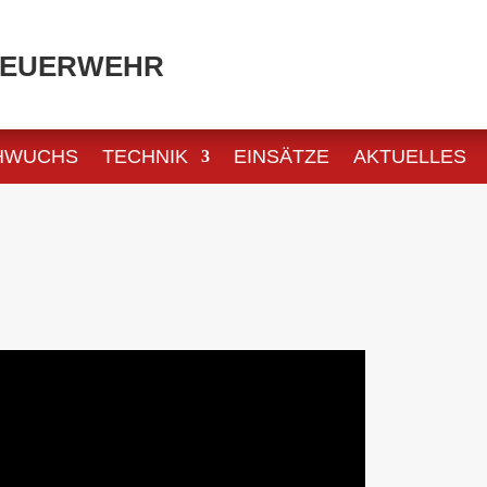
 FEUERWEHR
HWUCHS
TECHNIK
EINSÄTZE
AKTUELLES