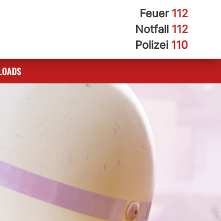
Feuer
112
Notfall
112
Polizei
110
LOADS