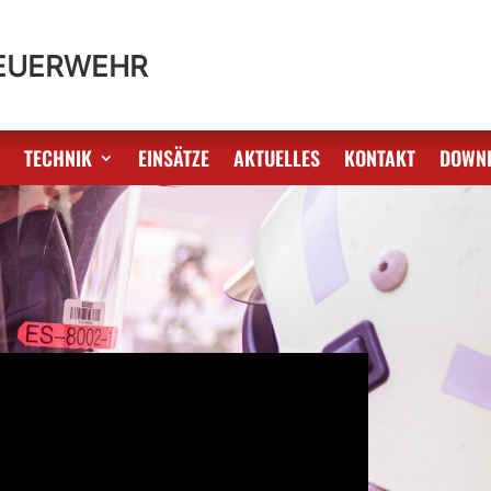
FEUERWEHR
S
TECHNIK
EINSÄTZE
AKTUELLES
KONTAKT
DOWN