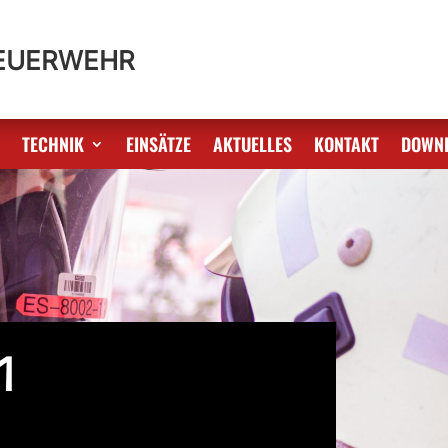
FEUERWEHR
S
TECHNIK
EINSÄTZE
AKTUELLES
KONTAKT
DOWN
1