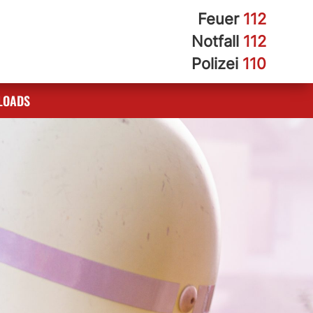
Feuer
112
Notfall
112
Polizei
110
LOADS