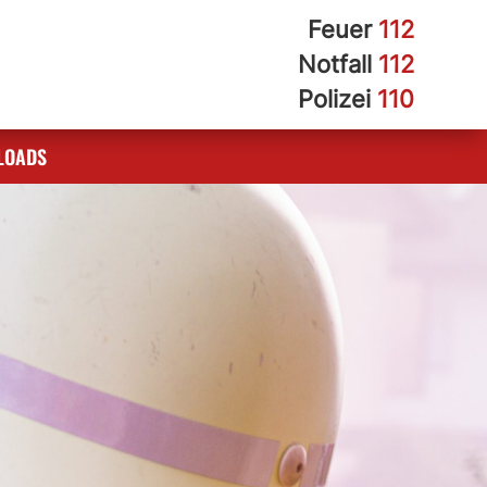
Feuer
112
Notfall
112
Polizei
110
LOADS