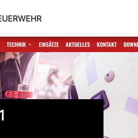
FEUERWEHR
S
TECHNIK
EINSÄTZE
AKTUELLES
KONTAKT
DOWN
1