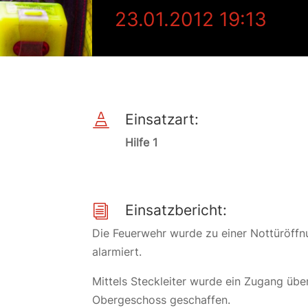
23.01.2012 19:13
Einsatzart:

Hilfe 1
Einsatzbericht:
i
Die Feuerwehr wurde zu einer Nottüröff
alarmiert.
Mittels Steckleiter wurde ein Zugang übe
Obergeschoss geschaffen.