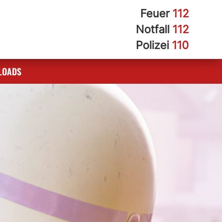
Feuer
112
Notfall
112
Polizei
110
LOADS