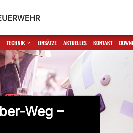
FEUERWEHR
S
TECHNIK
EINSÄTZE
AKTUELLES
KONTAKT
DOWN
ber-Weg –