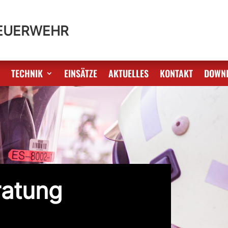
FEUERWEHR
S
TECHNIK
EINSÄTZE
AKTUELLES
KONTAKT
DOWN
ratung