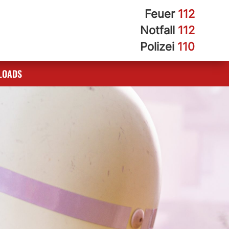
Feuer
112
Notfall
112
Polizei
110
LOADS