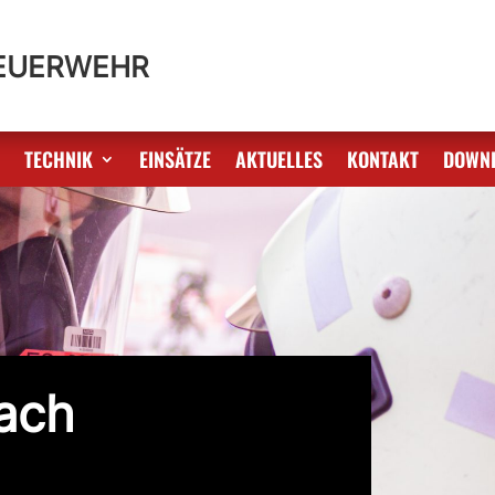
FEUERWEHR
S
TECHNIK
EINSÄTZE
AKTUELLES
KONTAKT
DOWN
nach