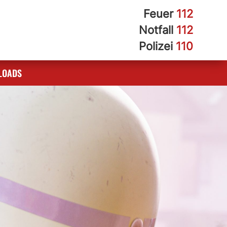
Feuer
112
Notfall
112
Polizei
110
LOADS