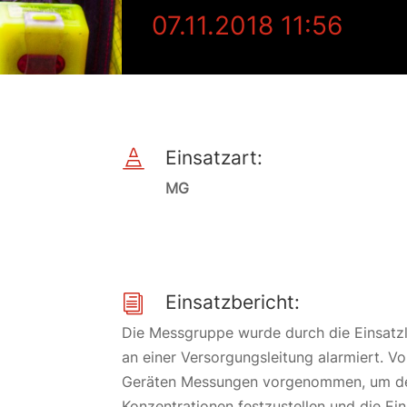
07.11.2018 11:56
Einsatzart:

MG
Einsatzbericht:
i
Die Messgruppe wurde durch die Einsatzl
an einer Versorgungsleitung alarmiert. 
Geräten Messungen vorgenommen, um de
Konzentrationen festzustellen und die Ein