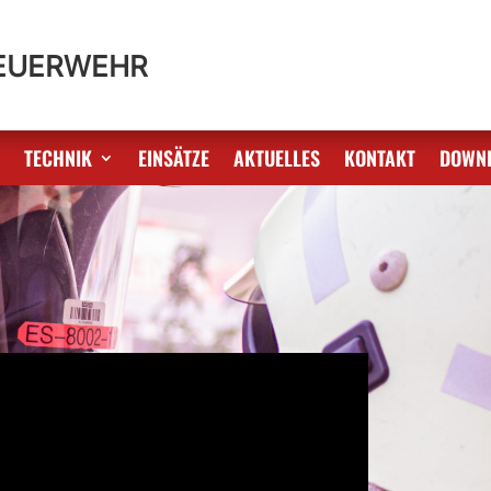
FEUERWEHR
S
TECHNIK
EINSÄTZE
AKTUELLES
KONTAKT
DOWN