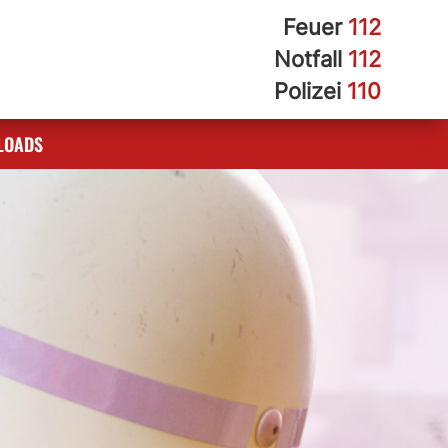
Feuer
112
Notfall
112
Polizei
110
LOADS