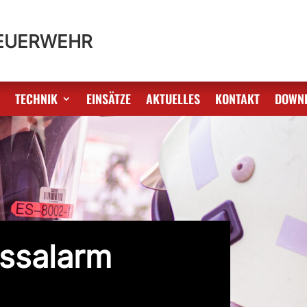
FEUERWEHR
S
TECHNIK
EINSÄTZE
AKTUELLES
KONTAKT
DOWN
ssalarm