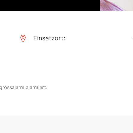
Einsatzort:

rossalarm alarmiert.