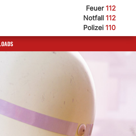
Feuer
112
Notfall
112
Polizei
110
LOADS